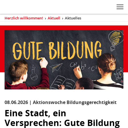
Zum Inhaltsbereich der Seite
Zum Fußbereich der Seite
Kopfbereich
Sprungmarken-
Hauptnavigation
M
Navigation
ei
Herzlich willkommen!
›
Aktuell
›
Aktuelles
(aktuell)
Sie
sind
Inhaltsbereich
Aktuelles
hier
08.06.2026 | Aktionswoche Bildungsgerechtigkeit
Eine Stadt, ein
Versprechen: Gute Bildung