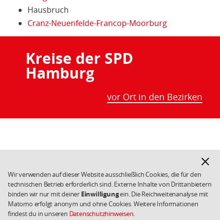
Hausbruch
Cranz-Neuenfelde-Francop-Moorburg
Kreise der SPD
Hamburg
vor Ort in den Bezirken
Fußbereich
Hinwe
Facebook
Instagram
SPD
ausbl
in
Wir verwenden auf dieser Website ausschließlich Cookies, die für den
den
technischen Betrieb erforderlich sind. Externe Inhalte von Drittanbietern
Impressum
Kontakt
Weiterführende
binden wir nur mit deiner
Einwilligung
ein. Die Reichweitenanalyse mit
sozialen
Links/Kleingedrucktes
Datenschutz
Cookies
Matomo erfolgt anonym und ohne Cookies. Weitere Informationen
Netzwerken
Copyright 2026 SPD
findest du in unseren
Datenschutzhinweisen
.