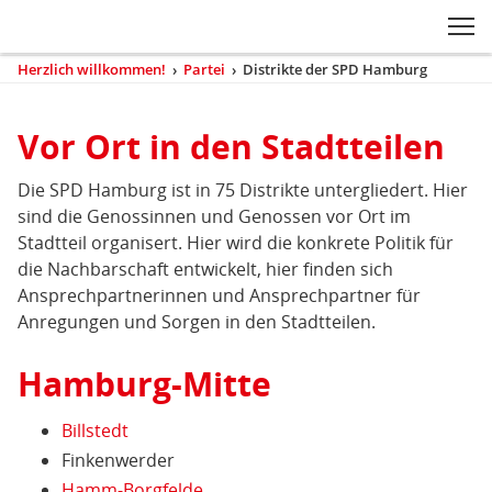
Zum Inhaltsbereich der Seite
Zum Fußbereich der Seite
Kopfbereich
Sprungmarken-
Hauptnavigation
M
Navigation
ei
Herzlich willkommen!
›
Partei
›
Distrikte der SPD Hamburg
(aktuell)
Sie
sind
Inhaltsbereich
hier
Vor Ort in den Stadtteilen
Distrikte
der
Die SPD Hamburg ist in 75 Distrikte untergliedert. Hier
SPD
sind die Genossinnen und Genossen vor Ort im
Stadtteil organisert. Hier wird die konkrete Politik für
Hamburg
die Nachbarschaft entwickelt, hier finden sich
Ansprechpartnerinnen und Ansprechpartner für
Anregungen und Sorgen in den Stadtteilen.
Hamburg-Mitte
Billstedt
Finkenwerder
Hamm-Borgfelde