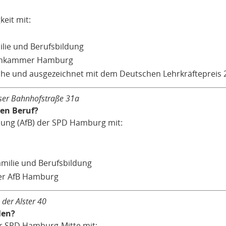
eit mit:
milie und Berufsbildung
nnenkammer Hamburg
öhe und ausgezeichnet mit dem Deutschen Lehrkräftepreis 
eser Bahnhofstraße 31a
den Beruf?
dung (AfB) der SPD Hamburg mit:
amilie und Berufsbildung
der AfB Hamburg
 der Alster 40
len?
er SPD Hamburg-Mitte mit: