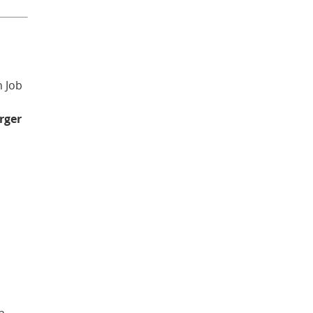
n Job
rger