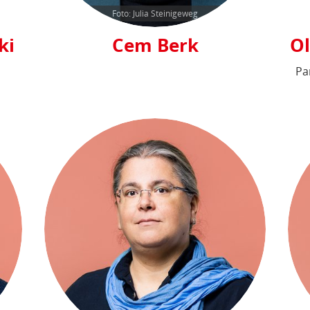
Foto: Julia Steinigeweg
ki
Cem Berk
Ol
Pa