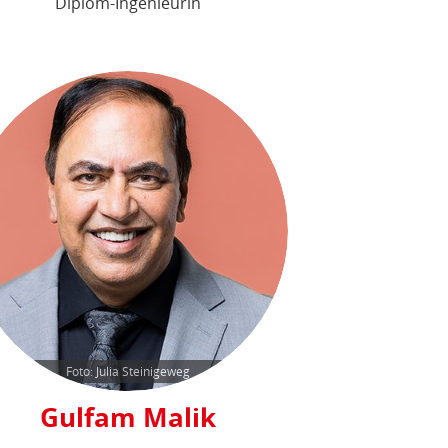
Diplom-Ingenieurin
Foto: Julia Steinigeweg
Gulfam Malik