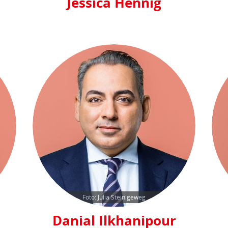
Jessica Hennig
Foto: Julia Steinigeweg
Danial Ilkhanipour