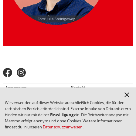
Foto: Julia Steinigeweg
Fußbereich
Facebook
Instagram
SPD
in
den
Impressum
Kontakt
Weiterführende
Hinwe
sozialen
Links/Kleingedrucktes
Datenschutz
Cookies
ausbl
Netzwerken
Wir verwenden auf dieser Website ausschließlich Cookies, die für den
Copyright 2026 SPD
technischen Betrieb erforderlich sind. Externe Inhalte von Drittanbietern
binden wir nur mit deiner
Einwilligung
ein. Die Reichweitenanalyse mit
Matomo erfolgt anonym und ohne Cookies. Weitere Informationen
findest du in unseren
Datenschutzhinweisen
.