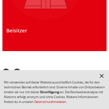
Beisitzer
Fußbereich
Facebook
Instagram
SPD
Hinwe
in
ausbl
Wir verwenden auf dieser Website ausschließlich Cookies, die für den
den
Impressum
Kontakt
Weiterführende
technischen Betrieb erforderlich sind. Externe Inhalte von Drittanbietern
sozialen
Links/Kleingedrucktes
Datenschutz
Cookies
binden wir nur mit deiner
Einwilligung
ein. Die Reichweitenanalyse mit
Netzwerken
Matomo erfolgt anonym und ohne Cookies. Weitere Informationen
Copyright 2026 SPD
findest du in unseren
Datenschutzhinweisen
.