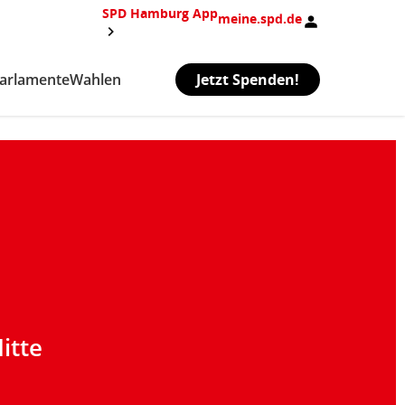
SPD Hamburg App
meine.spd.de
arlamente
Wahlen
Jetzt Spenden!
itte