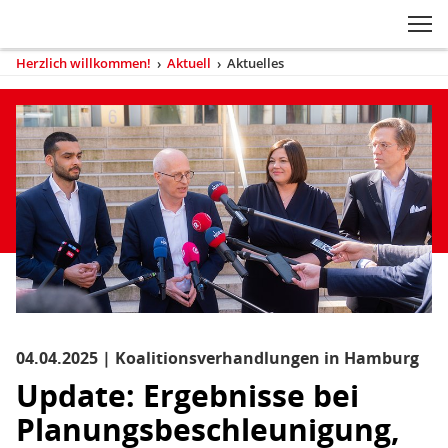
Zum Inhaltsbereich der Seite
Zum Fußbereich der Seite
Kopfbereich
Sprungmarken-
Hauptnavigation
M
Navigation
ei
Herzlich willkommen!
›
Aktuell
›
Aktuelles
(aktuell)
Sie
sind
Inhaltsbereich
Aktuelles
hier
04.04.2025 | Koalitionsverhandlungen in Hamburg
Update: Ergebnisse bei
Planungsbeschleunigung,